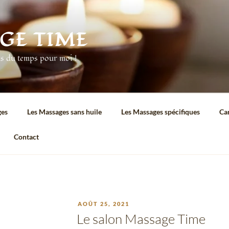
GE TIME
ds du temps pour moi !
ges
Les Massages sans huile
Les Massages spécifiques
Ca
Contact
PUBLIÉ
AOÛT 25, 2021
LE
Le salon Massage Time