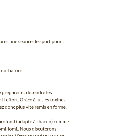
près une séance de sport pour :
 courbature
 préparer et détendre les
’effort. Grâce à lui, les toxines
z donc plus vite remis en forme.
t profond (adapté à chacun) comme
le lomi-lomi.. Nous discuterons
besoins ! Prenez rendez-vous en