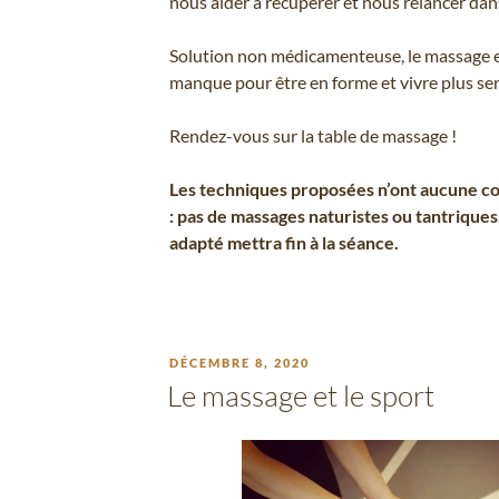
nous aider à récupérer et nous relancer da
Solution non médicamenteuse, le massage es
manque pour être en forme et vivre plus se
Rendez-vous sur la table de massage !
Les techniques proposées n’ont aucune co
: pas de massages naturistes ou tantriqu
adapté mettra fin à la séance.
PUBLIÉ
DÉCEMBRE 8, 2020
LE
Le massage et le sport