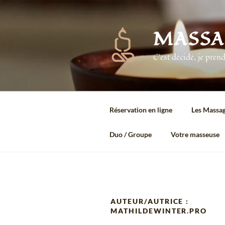
Aller
au
contenu
MASSA
principal
C'est décidé, je pren
Réservation en ligne
Les Massa
Duo / Groupe
Votre masseuse
AUTEUR/AUTRICE :
MATHILDEWINTER.PRO