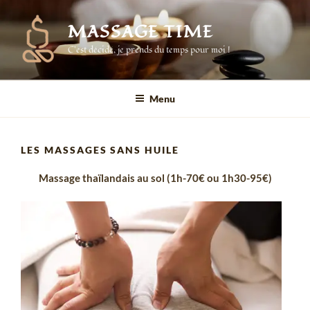
Aller
au
MASSAGE TIME
contenu
C'est décidé, je prends du temps pour moi !
principal
Menu
LES MASSAGES SANS HUILE
Massage thaïlandais au sol (1h-70€ ou 1h30-95€)