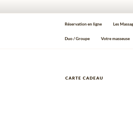
Aller
au
MAS
contenu
Réservation en ligne
Les Massa
principal
C'est décid
Duo / Groupe
Votre masseuse
CARTE CADEAU