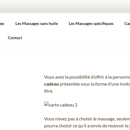
SAGE TIME
ges
Les Massages sans huile
Les Massages spécifiques
Ca
é, je prends du temps pour moi !
Contact
Vous avez la possibilité d’offrir à la perso
cadeau
présentée sous la forme d’une invit
être.
Vous n’avez pas à choisir le massage, seuleme
pourra choisir ce qu’il a envie de recevoir le